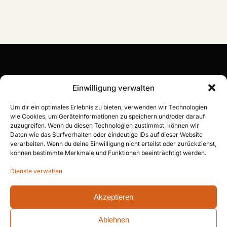
MIT BULLI & RUCKSACK UM DIE
Einwilligung verwalten
WELT
Um dir ein optimales Erlebnis zu bieten, verwenden wir Technologien
wie Cookies, um Geräteinformationen zu speichern und/oder darauf
zuzugreifen. Wenn du diesen Technologien zustimmst, können wir
Daten wie das Surfverhalten oder eindeutige IDs auf dieser Website
verarbeiten. Wenn du deine Einwilligung nicht erteilst oder zurückziehst,
Koala
können bestimmte Merkmale und Funktionen beeinträchtigt werden.
on tour · Fiona & Thorsten
Dienste verwalten
Wandern
Bulli-Ausbau
Reise mit uns
Reise-Tipps
Ueber uns
Datenschutz
Impressum
IG Instagram
YT YouTube
PI Pinterest
Akzeptieren
Ablehnen