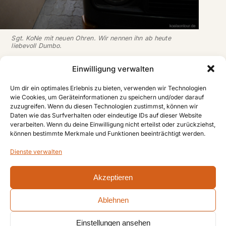
Sgt. KoNe mit neuen Ohren. Wir nennen ihn ab heute
liebevoll Dumbo.
Einwilligung verwalten
Außerdem ist die Sicht mit den kleinen
Um dir ein optimales Erlebnis zu bieten, verwenden wir Technologien
Seitenspiegeln tatsächlich extrem begrenzt.
wie Cookies, um Geräteinformationen zu speichern und/oder darauf
zuzugreifen. Wenn du diesen Technologien zustimmst, können wir
Lange suchen musste ich nicht: NOS-Spiegel
Daten wie das Surfverhalten oder eindeutige IDs auf dieser Website
(New Old Stock — originale, unbenutzte
verarbeiten. Wenn du deine Einwilligung nicht erteilst oder zurückziehst,
können bestimmte Merkmale und Funktionen beeinträchtigt werden.
Lagerware) gefunden — und gleich zwei Sets
Dienste verwalten
gekauft. Unser anderer Bulli schafft nämlich
locker 130 km/h und hat — wie soll’s anders
Akzeptieren
sein — exakt das gleiche Problem.
Ablehnen
Einstellungen ansehen