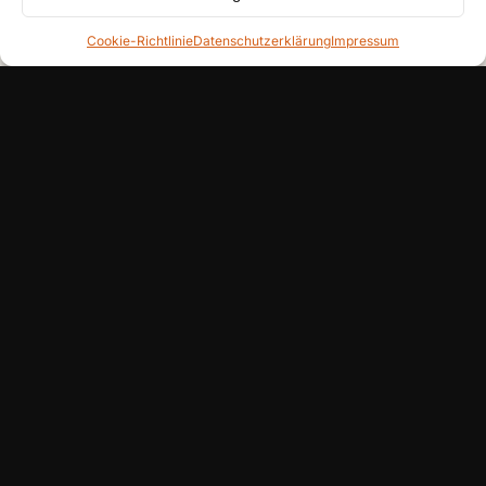
Cookie-Richtlinie
Datenschutzerklärung
Impressum
NOS-Ware. Verpackungen knistern noch wie 1989.
Einbau in 30 Minuten
Der Einbau war erfreulich entspannt. Alte
Halterung ab, neue Halterung dran, Spiegel
justieren, fertig. Die größere Spiegelfläche ist
ein echter Fortschritt — Tote Winkel sind
plötzlich keine Tote-Winkel mehr.