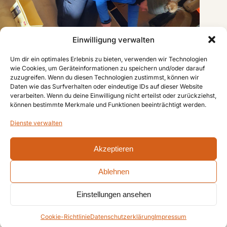
Einwilligung verwalten
Um dir ein optimales Erlebnis zu bieten, verwenden wir Technologien
wie Cookies, um Geräteinformationen zu speichern und/oder darauf
zuzugreifen. Wenn du diesen Technologien zustimmst, können wir
Daten wie das Surfverhalten oder eindeutige IDs auf dieser Website
verarbeiten. Wenn du deine Einwilligung nicht erteilst oder zurückziehst,
können bestimmte Merkmale und Funktionen beeinträchtigt werden.
Dienste verwalten
Methodisch: jede Schraube ihre Tüte, jede Verkleidung ihr
Etikett.
Akzeptieren
Die alte Seitenverkleidung wird als Schablone
Ablehnen
aufbewahrt — die neue soll später per CNC
Einstellungen ansehen
oder CO2-Cutter geschnitten werden.
Cookie-Richtlinie
Datenschutzerklärung
Impressum