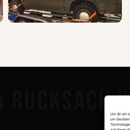
UNSER BULLI
Das ist Sargent KoNe – unser Bulli
1. September 2020
 & RUCKSACK U
Um dir ein 
um Gerätein
Technologie
auf dieser W